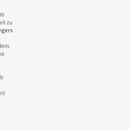
00
ll zu
ngers
 dem
ie
e
ab
mit