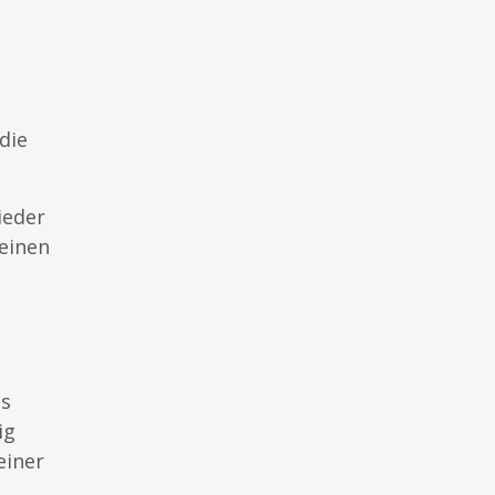
die
ieder
einen
as
ig
einer