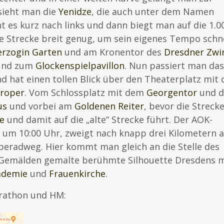
sieht man die
Yenidze
, die auch unter dem Namen
t es kurz nach links und dann biegt man auf die 1.0
die Strecke breit genug, um sein eigenes Tempo schne
erzogin Garten
und am Kronentor des
Dresdner Zwi
nd zum
Glockenspielpavillon
. Nun passiert man das
d hat einen tollen Blick über den Theaterplatz mit
roper
. Vom Schlossplatz mit dem
Georgentor
und d
us
und vorbei am
Goldenen Reiter
, bevor die Streck
e
und damit auf die „alte“ Strecke führt. Der AOK-
 um 10:00 Uhr, zweigt nach knapp drei Kilometern 
eradweg. Hier kommt man gleich an die Stelle des
len Gemälden gemalte berühmte Silhouette Dresdens 
ademie
und
Frauenkirche
.
rathon und HM: