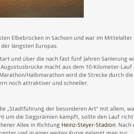
sten Elbebrücken in Sachsen und war im Mittelalter 
 der längsten Europas.
art und über die nach fast fünf Jahren Sanierung w
 Augustusbrücke macht aus dem 10-Kilometer-Lauf 
 Marathon/Halbmarathon wird die Strecke durch die
rn noch attraktiver und schneller.
ie „Stadtführung der besonderen Art“ mit allem, w
t um die Siegprämien kämpft, sollte den Lauf richt
chener Allee in Richtung
Heinz-Steyer-Stadion
. Nach 
center und in einer weiten Kurve gelangt man zur