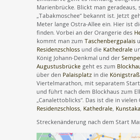
Marienbrücke. Blickt man geradeaus, 
„Tabakmoschee“ bekannt ist. Jetzt geh
Meter lange Ostra-Allee ein. Hier ist 
finden. Vorbei an der Orangerie des
H
kommt man zum
Taschenbergpalais
u
Residenzschloss
und die
Kathedrale
un
König Johann-Denkmal und der
Sempe
Augustusbrücke
geht es zum
Blockha
über den
Palaisplatz
in die
Königstraß
Viertelmarathon, mit separatem Start
und führt nach dem Blockhaus zum Elb
„Canalettoblicks“. Das ist die in vie
Residenzschloss
,
Kathedrale
,
Kunstak
Streckenänderung nach dem Start Ma