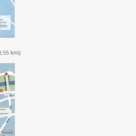
,55 km):