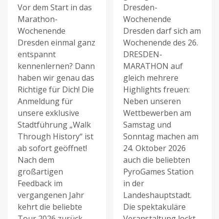
Vor dem Start in das
Dresden-
Marathon-
Wochenende
Wochenende
Dresden darf sich am
Dresden einmal ganz
Wochenende des 26.
entspannt
DRESDEN-
kennenlernen? Dann
MARATHON auf
haben wir genau das
gleich mehrere
Richtige für Dich! Die
Highlights freuen:
Anmeldung für
Neben unseren
unsere exklusive
Wettbewerben am
Stadtführung „Walk
Samstag und
Through History“ ist
Sonntag machen am
ab sofort geöffnet!
24. Oktober 2026
Nach dem
auch die beliebten
großartigen
PyroGames Station
Feedback im
in der
vergangenen Jahr
Landeshauptstadt.
kehrt die beliebte
Die spektakuläre
Tour 2026 zurück.
Veranstaltung lockt