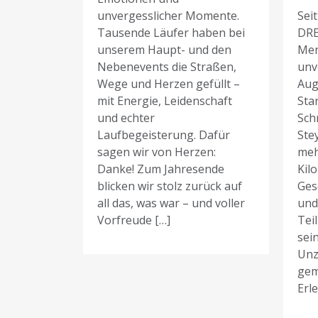
unvergesslicher Momente.
Sei
Tausende Läufer haben bei
DR
unserem Haupt- und den
Men
Nebenevents die Straßen,
unv
Wege und Herzen gefüllt –
Aug
mit Energie, Leidenschaft
Sta
und echter
Schr
Laufbegeisterung. Dafür
Ste
sagen wir von Herzen:
meh
Danke! Zum Jahresende
Kil
blicken wir stolz zurück auf
Ges
all das, was war – und voller
und
Vorfreude […]
Tei
sei
Unz
gem
Erl