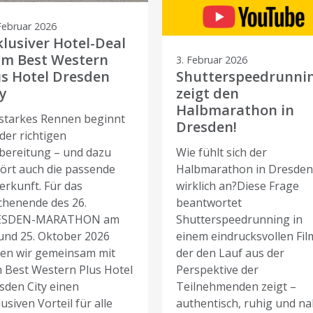
Februar 2026
klusiver Hotel-Deal
im Best Western
3. Februar 2026
us Hotel Dresden
Shutterspeedrunni
y
zeigt den
Halbmarathon in
 starkes Rennen beginnt
Dresden!
der richtigen
bereitung – und dazu
Wie fühlt sich der
ört auch die passende
Halbmarathon in Dresde
erkunft. Für das
wirklich an?Diese Frage
henende des 26.
beantwortet
ESDEN-MARATHON am
Shutterspeedrunning in
 und 25. Oktober 2026
einem eindrucksvollen Fil
en wir gemeinsam mit
der den Lauf aus der
 Best Western Plus Hotel
Perspektive der
sden City einen
Teilnehmenden zeigt –
usiven Vorteil für alle
authentisch, ruhig und n