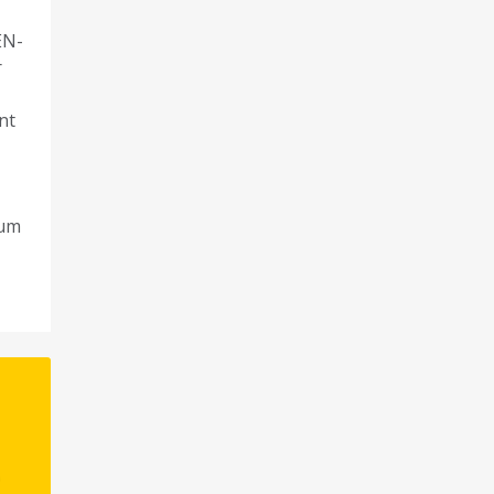
EN-
r
nt
 um