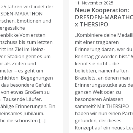
11. November 2025
t 25 Jahren verbindet der
Neue Kooperation:
ESDEN-MARATHON
DRESDEN-MARATH
schen, Emotionen und
x THERSIPO
ergessliche
enblicke.Vom ersten
„Kombiniere deine Medail
rtschuss bis zum letzten
mit einer tragbaren
itt ins Ziel im Heinz-
Erinnerung daran, wer du
yer-Stadion geht es um
Renntag geworden bist.“ 
r als Zeiten und
kennt sie nicht – die
ometer – es geht um
beliebten, namenhaften
chichten, Begegnungen
Bracelets, an denen man
 das besondere Gefühl,
Erinnerungsstücke aus de
l von etwas Großem zu
ganzen Welt oder zu
n. Tausende Läufer.
besonderen Anlässen
ählige Erinnerungen. Ein
sammelt? Mit THERSIPO
einsames Jubiläum.
haben wir nun einen Part
ebe die schönsten […]
gefunden, der dieses
Konzept auf ein neues Le