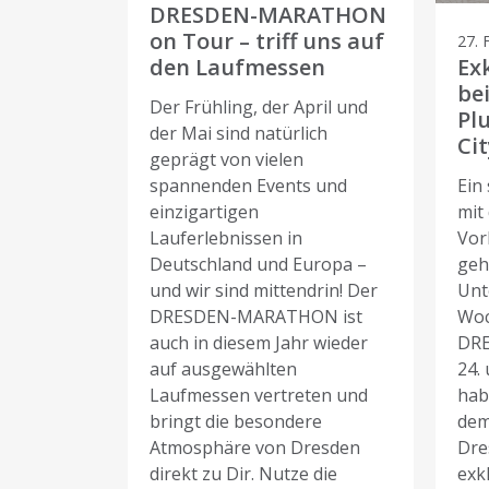
DRESDEN-MARATHON
on Tour – triff uns auf
27. 
den Laufmessen
Ex
be
Der Frühling, der April und
Pl
der Mai sind natürlich
Cit
geprägt von vielen
spannenden Events und
Ein
einzigartigen
mit 
Lauferlebnissen in
Vor
Deutschland und Europa –
geh
und wir sind mittendrin! Der
Unt
DRESDEN-MARATHON ist
Woc
auch in diesem Jahr wieder
DR
auf ausgewählten
24.
Laufmessen vertreten und
hab
bringt die besondere
dem
Atmosphäre von Dresden
Dre
direkt zu Dir. Nutze die
exkl