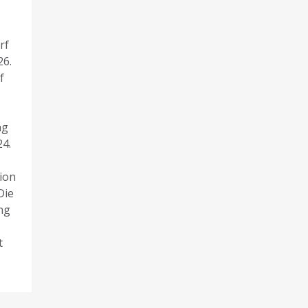
rf
26.
f
ag
4.
ion
Die
ng
t