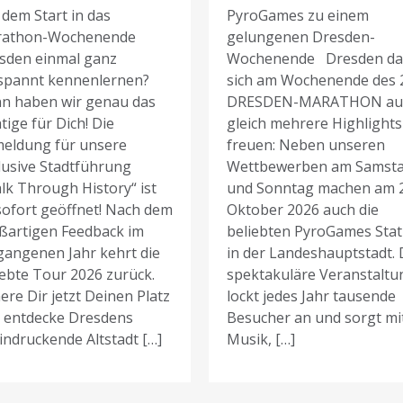
 dem Start in das
PyroGames zu einem
athon-Wochenende
gelungenen Dresden-
sden einmal ganz
Wochenende Dresden da
spannt kennenlernen?
sich am Wochenende des 
n haben wir genau das
DRESDEN-MARATHON au
tige für Dich! Die
gleich mehrere Highlights
eldung für unsere
freuen: Neben unseren
lusive Stadtführung
Wettbewerben am Samst
lk Through History“ ist
und Sonntag machen am 2
sofort geöffnet! Nach dem
Oktober 2026 auch die
ßartigen Feedback im
beliebten PyroGames Stat
gangenen Jahr kehrt die
in der Landeshauptstadt. 
iebte Tour 2026 zurück.
spektakuläre Veranstaltu
ere Dir jetzt Deinen Platz
lockt jedes Jahr tausende
 entdecke Dresdens
Besucher an und sorgt mi
indruckende Altstadt […]
Musik, […]