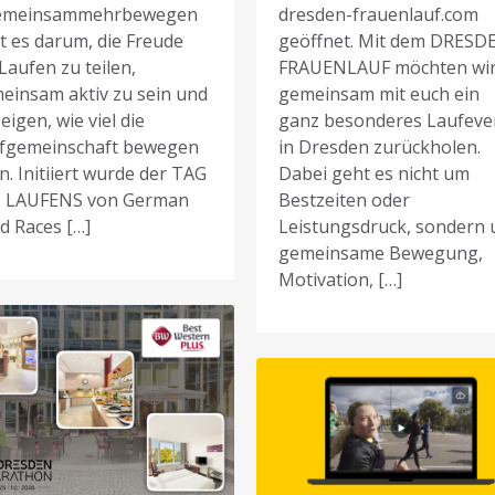
emeinsammehrbewegen
dresden-frauenlauf.com
t es darum, die Freude
geöffnet. Mit dem DRESD
Laufen zu teilen,
FRAUENLAUF möchten wi
einsam aktiv zu sein und
gemeinsam mit euch ein
eigen, wie viel die
ganz besonderes Laufeve
fgemeinschaft bewegen
in Dresden zurückholen.
n. Initiiert wurde der TAG
Dabei geht es nicht um
 LAUFENS von German
Bestzeiten oder
d Races […]
Leistungsdruck, sondern
gemeinsame Bewegung,
Motivation, […]