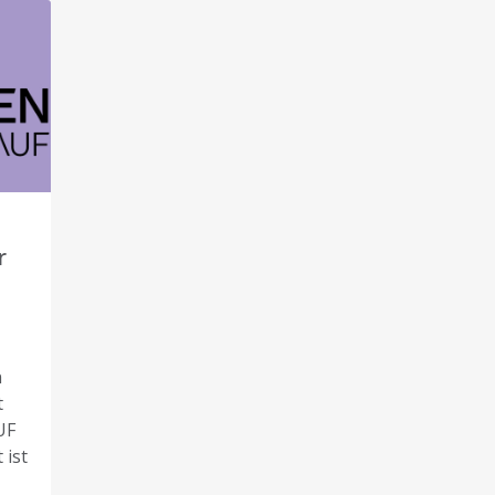
r
n
t
UF
 ist