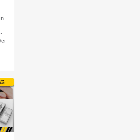
in
.
-
der