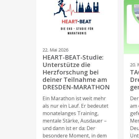
22. Mai 2026
HEART-BEAT-Studie:
Unterstütze die
20. 
Herzforschung bei
TA
deiner Teilnahme am
Dr
DRESDEN-MARATHON
ge
Ein Marathon ist weit mehr
Der
als nur ein Lauf. Er bedeutet
am 
monatelanges Training,
gef
mentale Stärke, Ausdauer –
Men
und dann ist er da: Der
Deu
besondere Moment, in dem
Unt