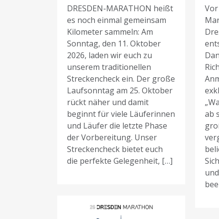
DRESDEN-MARATHON heißt
Vor
es noch einmal gemeinsam
Mar
Kilometer sammeln: Am
Dre
Sonntag, den 11. Oktober
ent
2026, laden wir euch zu
Dan
unserem traditionellen
Rich
Streckencheck ein. Der große
Anm
Laufsonntag am 25. Oktober
exk
rückt näher und damit
„Wa
beginnt für viele Läuferinnen
ab 
und Läufer die letzte Phase
gro
der Vorbereitung. Unser
ver
Streckencheck bietet euch
bel
die perfekte Gelegenheit, […]
Sich
und
bee