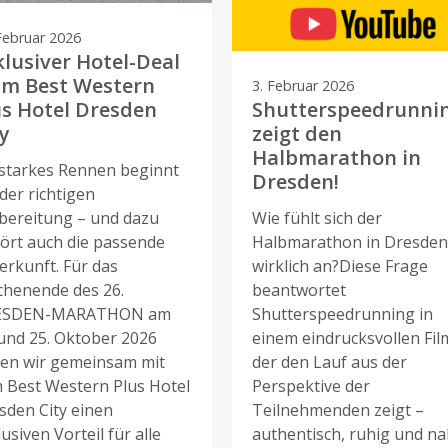
Februar 2026
klusiver Hotel-Deal
im Best Western
3. Februar 2026
us Hotel Dresden
Shutterspeedrunni
y
zeigt den
Halbmarathon in
 starkes Rennen beginnt
Dresden!
der richtigen
bereitung – und dazu
Wie fühlt sich der
ört auch die passende
Halbmarathon in Dresde
erkunft. Für das
wirklich an?Diese Frage
henende des 26.
beantwortet
ESDEN-MARATHON am
Shutterspeedrunning in
 und 25. Oktober 2026
einem eindrucksvollen Fil
en wir gemeinsam mit
der den Lauf aus der
 Best Western Plus Hotel
Perspektive der
sden City einen
Teilnehmenden zeigt –
usiven Vorteil für alle
authentisch, ruhig und n