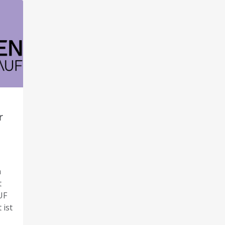
r
n
t
UF
 ist