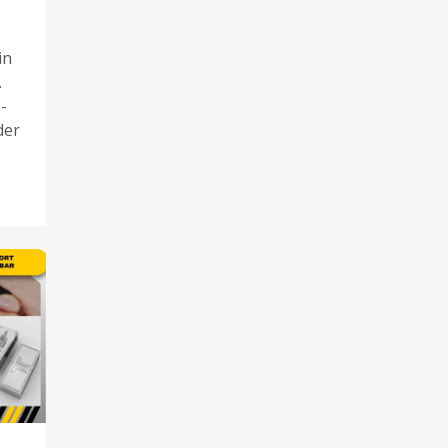
in
.
-
der