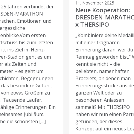
11. November 2025
t 25 Jahren verbindet der
Neue Kooperation:
ESDEN-MARATHON
DRESDEN-MARATH
schen, Emotionen und
x THERSIPO
ergessliche
enblicke.Vom ersten
„Kombiniere deine Medail
rtschuss bis zum letzten
mit einer tragbaren
itt ins Ziel im Heinz-
Erinnerung daran, wer du
yer-Stadion geht es um
Renntag geworden bist.“ 
r als Zeiten und
kennt sie nicht – die
ometer – es geht um
beliebten, namenhaften
chichten, Begegnungen
Bracelets, an denen man
 das besondere Gefühl,
Erinnerungsstücke aus de
l von etwas Großem zu
ganzen Welt oder zu
n. Tausende Läufer.
besonderen Anlässen
ählige Erinnerungen. Ein
sammelt? Mit THERSIPO
einsames Jubiläum.
haben wir nun einen Part
ebe die schönsten […]
gefunden, der dieses
Konzept auf ein neues Le