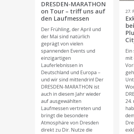
DRESDEN-MARATHON
on Tour – triff uns auf
27. 
den Laufmessen
Ex
be
Der Frühling, der April und
Pl
der Mai sind natürlich
Cit
geprägt von vielen
spannenden Events und
Ein
einzigartigen
mit 
Lauferlebnissen in
Vor
Deutschland und Europa –
geh
und wir sind mittendrin! Der
Unt
DRESDEN-MARATHON ist
Woc
auch in diesem Jahr wieder
DR
auf ausgewählten
24.
Laufmessen vertreten und
hab
bringt die besondere
dem
Atmosphäre von Dresden
Dre
direkt zu Dir. Nutze die
exkl