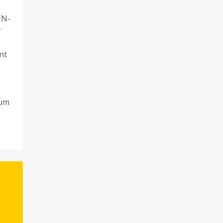
EN-
r
nt
 um