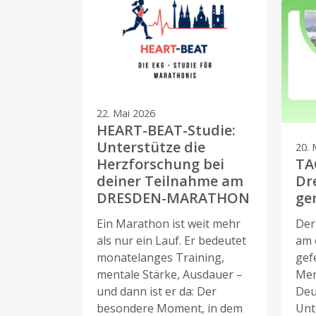
22. Mai 2026
HEART-BEAT-Studie:
Unterstütze die
20. 
Herzforschung bei
TA
deiner Teilnahme am
Dr
DRESDEN-MARATHON
ge
Ein Marathon ist weit mehr
Der
als nur ein Lauf. Er bedeutet
am 
monatelanges Training,
gef
mentale Stärke, Ausdauer –
Men
und dann ist er da: Der
Deu
besondere Moment, in dem
Unt