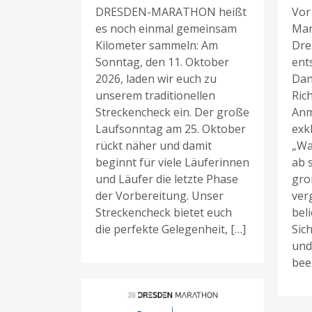
DRESDEN-MARATHON heißt
Vor
es noch einmal gemeinsam
Mar
Kilometer sammeln: Am
Dre
Sonntag, den 11. Oktober
ent
2026, laden wir euch zu
Dan
unserem traditionellen
Rich
Streckencheck ein. Der große
Anm
Laufsonntag am 25. Oktober
exk
rückt näher und damit
„Wa
beginnt für viele Läuferinnen
ab 
und Läufer die letzte Phase
gro
der Vorbereitung. Unser
ver
Streckencheck bietet euch
bel
die perfekte Gelegenheit, […]
Sich
und
bee