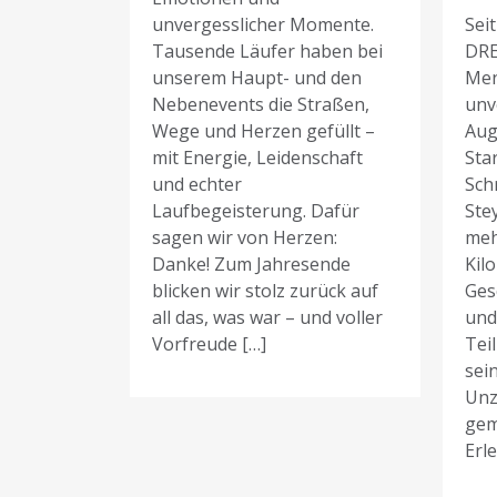
unvergesslicher Momente.
Sei
Tausende Läufer haben bei
DR
unserem Haupt- und den
Men
Nebenevents die Straßen,
unv
Wege und Herzen gefüllt –
Aug
mit Energie, Leidenschaft
Sta
und echter
Schr
Laufbegeisterung. Dafür
Ste
sagen wir von Herzen:
meh
Danke! Zum Jahresende
Kil
blicken wir stolz zurück auf
Ges
all das, was war – und voller
und
Vorfreude […]
Tei
sei
Unz
gem
Erl