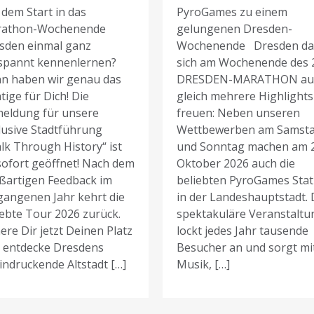
 dem Start in das
PyroGames zu einem
athon-Wochenende
gelungenen Dresden-
sden einmal ganz
Wochenende Dresden da
spannt kennenlernen?
sich am Wochenende des 
n haben wir genau das
DRESDEN-MARATHON au
tige für Dich! Die
gleich mehrere Highlights
eldung für unsere
freuen: Neben unseren
lusive Stadtführung
Wettbewerben am Samst
lk Through History“ ist
und Sonntag machen am 2
sofort geöffnet! Nach dem
Oktober 2026 auch die
ßartigen Feedback im
beliebten PyroGames Stat
gangenen Jahr kehrt die
in der Landeshauptstadt. 
iebte Tour 2026 zurück.
spektakuläre Veranstaltu
ere Dir jetzt Deinen Platz
lockt jedes Jahr tausende
 entdecke Dresdens
Besucher an und sorgt mi
indruckende Altstadt […]
Musik, […]