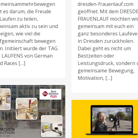
emeinsammehrbewegen
dresden-frauenlauf.com
t es darum, die Freude
geöffnet. Mit dem DRESD
Laufen zu teilen,
FRAUENLAUF möchten wi
einsam aktiv zu sein und
gemeinsam mit euch ein
eigen, wie viel die
ganz besonderes Laufeve
fgemeinschaft bewegen
in Dresden zurückholen.
n. Initiiert wurde der TAG
Dabei geht es nicht um
 LAUFENS von German
Bestzeiten oder
d Races […]
Leistungsdruck, sondern
gemeinsame Bewegung,
Motivation, […]