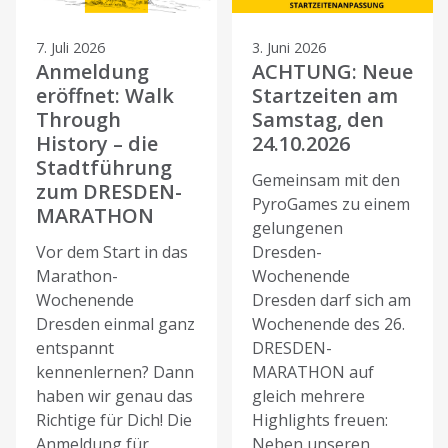
7. Juli 2026
3. Juni 2026
Anmeldung
ACHTUNG: Neue
eröffnet: Walk
Startzeiten am
Through
Samstag, den
History – die
24.10.2026
Stadtführung
Gemeinsam mit den
zum DRESDEN-
PyroGames zu einem
MARATHON
gelungenen
Vor dem Start in das
Dresden-
Marathon-
Wochenende
Wochenende
Dresden darf sich am
Dresden einmal ganz
Wochenende des 26.
entspannt
DRESDEN-
kennenlernen? Dann
MARATHON auf
haben wir genau das
gleich mehrere
Richtige für Dich! Die
Highlights freuen:
Anmeldung für
Neben unseren