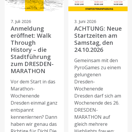
7. Juli 2026
3. Juni 2026
Anmeldung
ACHTUNG: Neue
eröffnet: Walk
Startzeiten am
Through
Samstag, den
History – die
24.10.2026
Stadtführung
Gemeinsam mit den
zum DRESDEN-
PyroGames zu einem
MARATHON
gelungenen
Vor dem Start in das
Dresden-
Marathon-
Wochenende
Wochenende
Dresden darf sich am
Dresden einmal ganz
Wochenende des 26.
entspannt
DRESDEN-
kennenlernen? Dann
MARATHON auf
haben wir genau das
gleich mehrere
Richtige für Dich! Die
Highlights freuen: