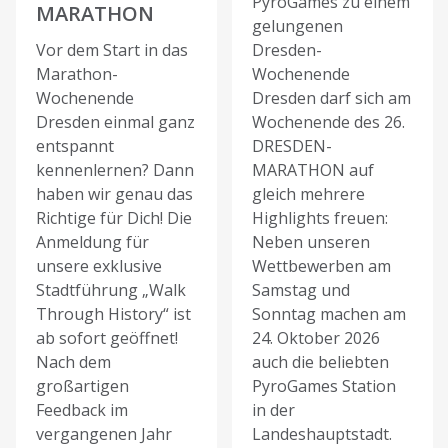
PyroGames zu einem
MARATHON
gelungenen
Vor dem Start in das
Dresden-
Marathon-
Wochenende
Wochenende
Dresden darf sich am
Dresden einmal ganz
Wochenende des 26.
entspannt
DRESDEN-
kennenlernen? Dann
MARATHON auf
haben wir genau das
gleich mehrere
Richtige für Dich! Die
Highlights freuen:
Anmeldung für
Neben unseren
unsere exklusive
Wettbewerben am
Stadtführung „Walk
Samstag und
Through History“ ist
Sonntag machen am
ab sofort geöffnet!
24. Oktober 2026
Nach dem
auch die beliebten
großartigen
PyroGames Station
Feedback im
in der
vergangenen Jahr
Landeshauptstadt.