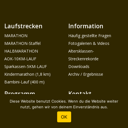
Laufstrecken
Information
MARATHON
Häufig gestellte Fragen
MARATHON-Staffel
Fotogalerien & Videos
HALBMARATHON
Altersklassen-
AOK-10KM-LAUF
Streckenrekorde
Sparkassen-5KM-LAUF
Downloads
Kindermarathon (1,8 km)
Archiv / Ergebnisse
Bambini-Lauf (400 m)
Programm
Kontakt
Diese Website benutzt Cookies. Wenn du die Website weiter
Marathon EXPO
Teilnehmer
nutzt, gehen wir von deinem Einverständnis aus.
Stadtführung
Helfer
OK
Sponsoren
Verein