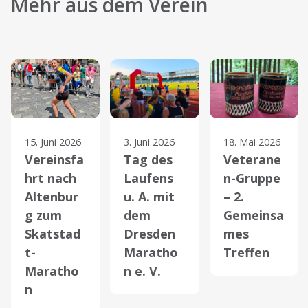
Mehr aus dem Verein
15. Juni 2026
3. Juni 2026
18. Mai 2026
Vereinsfa
Tag des
Veterane
hrt nach
Laufens
n-Gruppe
Altenbur
u. A. mit
– 2.
g zum
dem
Gemeinsa
Skatstad
Dresden
mes
t-
Maratho
Treffen
Maratho
n e. V.
n