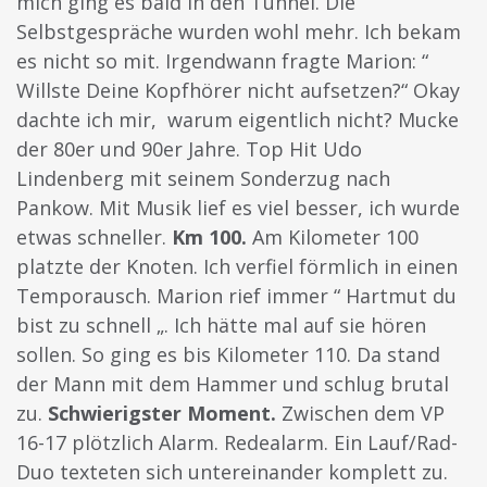
mich ging es bald in den Tunnel. Die
Selbstgespräche wurden wohl mehr. Ich bekam
es nicht so mit. Irgendwann fragte Marion: “
Willste Deine Kopfhörer nicht aufsetzen?“ Okay
dachte ich mir, warum eigentlich nicht? Mucke
der 80er und 90er Jahre. Top Hit Udo
Lindenberg mit seinem Sonderzug nach
Pankow. Mit Musik lief es viel besser, ich wurde
etwas schneller.
Km 100.
Am Kilometer 100
platzte der Knoten. Ich verfiel förmlich in einen
Temporausch. Marion rief immer “ Hartmut du
bist zu schnell „. Ich hätte mal auf sie hören
sollen. So ging es bis Kilometer 110. Da stand
der Mann mit dem Hammer und schlug brutal
zu.
Schwierigster Moment.
Zwischen dem VP
16-17 plötzlich Alarm. Redealarm. Ein Lauf/Rad-
Duo texteten sich untereinander komplett zu.