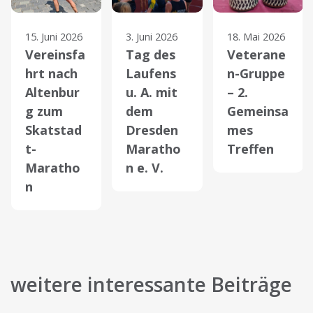
15. Juni 2026
3. Juni 2026
18. Mai 2026
Vereinsfa
Tag des
Veterane
hrt nach
Laufens
n-Gruppe
Altenbur
u. A. mit
– 2.
g zum
dem
Gemeinsa
Skatstad
Dresden
mes
t-
Maratho
Treffen
Maratho
n e. V.
n
weitere interessante Beiträge