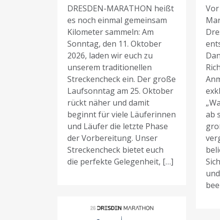
DRESDEN-MARATHON heißt
Vor
es noch einmal gemeinsam
Mar
Kilometer sammeln: Am
Dre
Sonntag, den 11. Oktober
ent
2026, laden wir euch zu
Dan
unserem traditionellen
Rich
Streckencheck ein. Der große
Anm
Laufsonntag am 25. Oktober
exk
rückt näher und damit
„Wa
beginnt für viele Läuferinnen
ab 
und Läufer die letzte Phase
gro
der Vorbereitung. Unser
ver
Streckencheck bietet euch
bel
die perfekte Gelegenheit, […]
Sich
und
bee