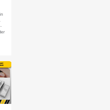
in
.
-
der