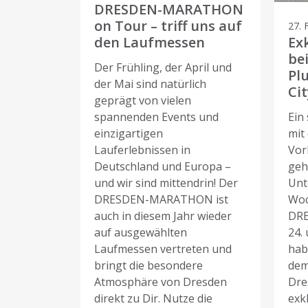
DRESDEN-MARATHON
on Tour – triff uns auf
27. 
den Laufmessen
Ex
be
Der Frühling, der April und
Pl
der Mai sind natürlich
Cit
geprägt von vielen
spannenden Events und
Ein
einzigartigen
mit 
Lauferlebnissen in
Vor
Deutschland und Europa –
geh
und wir sind mittendrin! Der
Unt
DRESDEN-MARATHON ist
Woc
auch in diesem Jahr wieder
DR
auf ausgewählten
24.
Laufmessen vertreten und
hab
bringt die besondere
dem
Atmosphäre von Dresden
Dre
direkt zu Dir. Nutze die
exkl