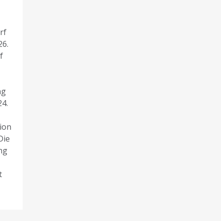
rf
26.
f
ag
4.
ion
Die
ng
t