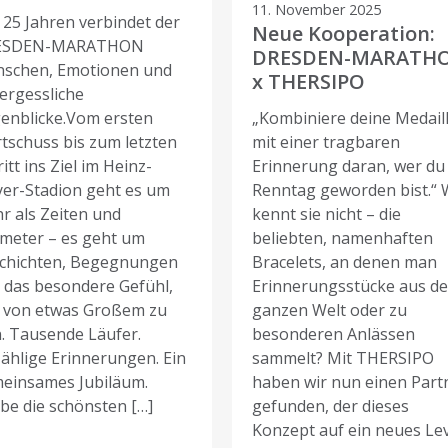
11. November 2025
t 25 Jahren verbindet der
Neue Kooperation:
ESDEN-MARATHON
DRESDEN-MARATH
schen, Emotionen und
x THERSIPO
ergessliche
enblicke.Vom ersten
„Kombiniere deine Medail
rtschuss bis zum letzten
mit einer tragbaren
itt ins Ziel im Heinz-
Erinnerung daran, wer du
yer-Stadion geht es um
Renntag geworden bist.“ 
r als Zeiten und
kennt sie nicht – die
ometer – es geht um
beliebten, namenhaften
chichten, Begegnungen
Bracelets, an denen man
 das besondere Gefühl,
Erinnerungsstücke aus de
l von etwas Großem zu
ganzen Welt oder zu
n. Tausende Läufer.
besonderen Anlässen
ählige Erinnerungen. Ein
sammelt? Mit THERSIPO
einsames Jubiläum.
haben wir nun einen Part
ebe die schönsten […]
gefunden, der dieses
Konzept auf ein neues Le