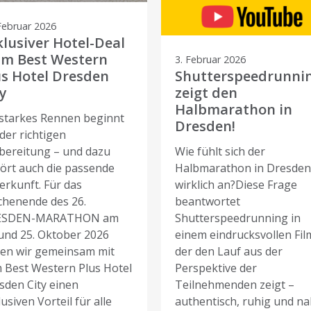
Februar 2026
klusiver Hotel-Deal
im Best Western
3. Februar 2026
us Hotel Dresden
Shutterspeedrunni
y
zeigt den
Halbmarathon in
 starkes Rennen beginnt
Dresden!
der richtigen
bereitung – und dazu
Wie fühlt sich der
ört auch die passende
Halbmarathon in Dresde
erkunft. Für das
wirklich an?Diese Frage
henende des 26.
beantwortet
ESDEN-MARATHON am
Shutterspeedrunning in
 und 25. Oktober 2026
einem eindrucksvollen Fil
en wir gemeinsam mit
der den Lauf aus der
 Best Western Plus Hotel
Perspektive der
sden City einen
Teilnehmenden zeigt –
usiven Vorteil für alle
authentisch, ruhig und n