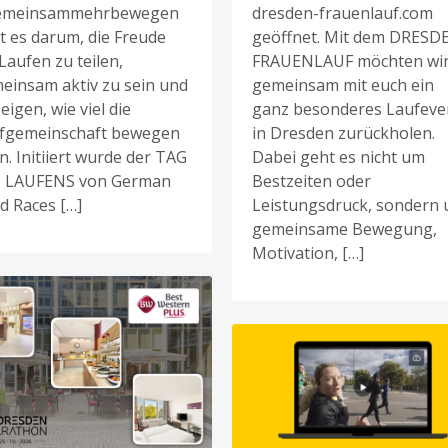
emeinsammehrbewegen
dresden-frauenlauf.com
t es darum, die Freude
geöffnet. Mit dem DRESD
Laufen zu teilen,
FRAUENLAUF möchten wi
einsam aktiv zu sein und
gemeinsam mit euch ein
eigen, wie viel die
ganz besonderes Laufeve
fgemeinschaft bewegen
in Dresden zurückholen.
n. Initiiert wurde der TAG
Dabei geht es nicht um
 LAUFENS von German
Bestzeiten oder
d Races […]
Leistungsdruck, sondern
gemeinsame Bewegung,
Motivation, […]