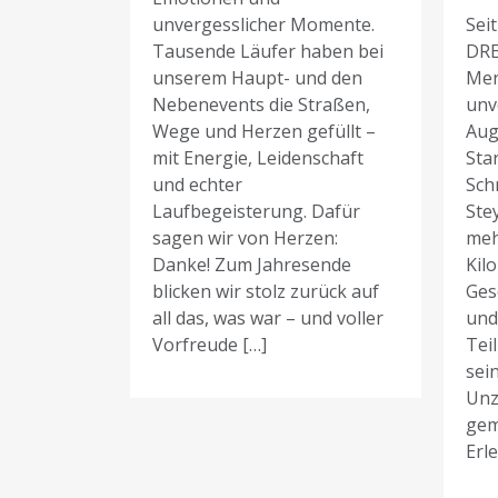
unvergesslicher Momente.
Sei
Tausende Läufer haben bei
DR
unserem Haupt- und den
Men
Nebenevents die Straßen,
unv
Wege und Herzen gefüllt –
Aug
mit Energie, Leidenschaft
Sta
und echter
Schr
Laufbegeisterung. Dafür
Ste
sagen wir von Herzen:
meh
Danke! Zum Jahresende
Kil
blicken wir stolz zurück auf
Ges
all das, was war – und voller
und
Vorfreude […]
Tei
sei
Unz
gem
Erl