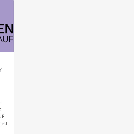
r
n
t
UF
 ist