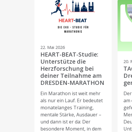
22. Mai 2026
HEART-BEAT-Studie:
Unterstütze die
20. 
Herzforschung bei
TA
deiner Teilnahme am
Dr
DRESDEN-MARATHON
ge
Ein Marathon ist weit mehr
Der
als nur ein Lauf. Er bedeutet
am 
monatelanges Training,
gef
mentale Stärke, Ausdauer –
Men
und dann ist er da: Der
Deu
besondere Moment, in dem
Unt