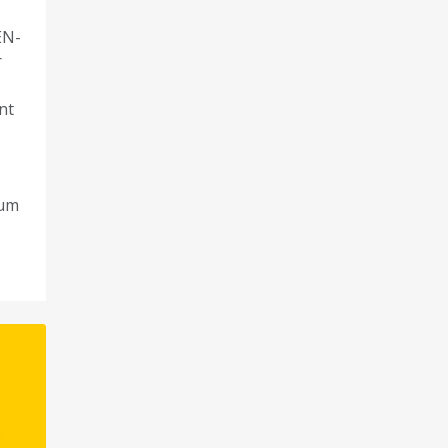
EN-
r
nt
 um