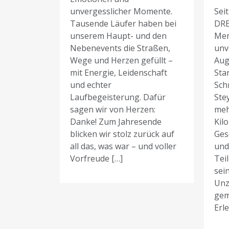
unvergesslicher Momente.
Sei
Tausende Läufer haben bei
DR
unserem Haupt- und den
Men
Nebenevents die Straßen,
unv
Wege und Herzen gefüllt –
Aug
mit Energie, Leidenschaft
Sta
und echter
Schr
Laufbegeisterung. Dafür
Ste
sagen wir von Herzen:
meh
Danke! Zum Jahresende
Kil
blicken wir stolz zurück auf
Ges
all das, was war – und voller
und
Vorfreude […]
Tei
sei
Unz
gem
Erl