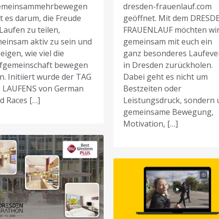
emeinsammehrbewegen
dresden-frauenlauf.com
t es darum, die Freude
geöffnet. Mit dem DRESD
Laufen zu teilen,
FRAUENLAUF möchten wi
einsam aktiv zu sein und
gemeinsam mit euch ein
eigen, wie viel die
ganz besonderes Laufeve
fgemeinschaft bewegen
in Dresden zurückholen.
n. Initiiert wurde der TAG
Dabei geht es nicht um
 LAUFENS von German
Bestzeiten oder
d Races […]
Leistungsdruck, sondern
gemeinsame Bewegung,
Motivation, […]