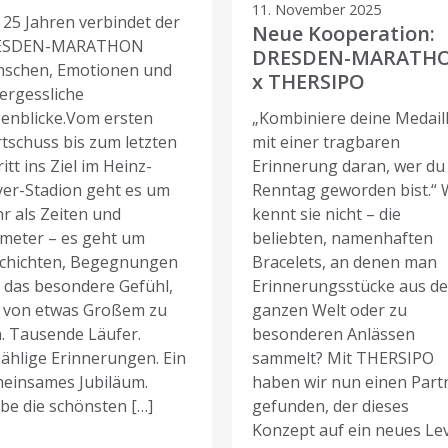
11. November 2025
t 25 Jahren verbindet der
Neue Kooperation:
ESDEN-MARATHON
DRESDEN-MARATH
schen, Emotionen und
x THERSIPO
ergessliche
enblicke.Vom ersten
„Kombiniere deine Medail
rtschuss bis zum letzten
mit einer tragbaren
itt ins Ziel im Heinz-
Erinnerung daran, wer du
yer-Stadion geht es um
Renntag geworden bist.“ 
r als Zeiten und
kennt sie nicht – die
ometer – es geht um
beliebten, namenhaften
chichten, Begegnungen
Bracelets, an denen man
 das besondere Gefühl,
Erinnerungsstücke aus de
l von etwas Großem zu
ganzen Welt oder zu
n. Tausende Läufer.
besonderen Anlässen
ählige Erinnerungen. Ein
sammelt? Mit THERSIPO
einsames Jubiläum.
haben wir nun einen Part
ebe die schönsten […]
gefunden, der dieses
Konzept auf ein neues Le