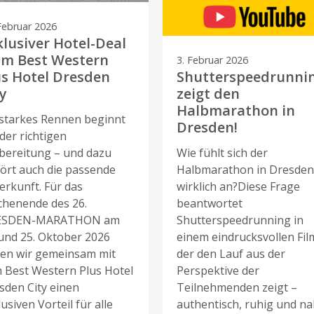
Februar 2026
klusiver Hotel-Deal
im Best Western
3. Februar 2026
us Hotel Dresden
Shutterspeedrunni
y
zeigt den
Halbmarathon in
 starkes Rennen beginnt
Dresden!
der richtigen
bereitung – und dazu
Wie fühlt sich der
ört auch die passende
Halbmarathon in Dresde
erkunft. Für das
wirklich an?Diese Frage
henende des 26.
beantwortet
ESDEN-MARATHON am
Shutterspeedrunning in
 und 25. Oktober 2026
einem eindrucksvollen Fil
en wir gemeinsam mit
der den Lauf aus der
 Best Western Plus Hotel
Perspektive der
sden City einen
Teilnehmenden zeigt –
usiven Vorteil für alle
authentisch, ruhig und n