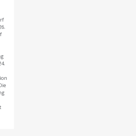
rf
26.
f
ag
4.
ion
Die
ng
t