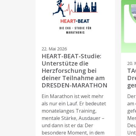
22. Mai 2026
HEART-BEAT-Studie:
Unterstütze die
20. 
Herzforschung bei
TA
deiner Teilnahme am
Dr
DRESDEN-MARATHON
ge
Ein Marathon ist weit mehr
Der
als nur ein Lauf. Er bedeutet
am 
monatelanges Training,
gef
mentale Stärke, Ausdauer –
Men
und dann ist er da: Der
Deu
besondere Moment, in dem
Unt