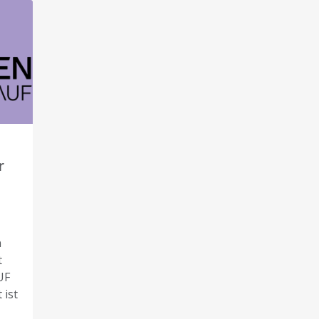
r
n
t
UF
 ist