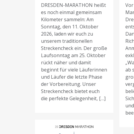
DRESDEN-MARATHON heißt
Vor
es noch einmal gemeinsam
Mar
Kilometer sammeln: Am
Dre
Sonntag, den 11. Oktober
ent
2026, laden wir euch zu
Dan
unserem traditionellen
Rich
Streckencheck ein. Der große
Anm
Laufsonntag am 25. Oktober
exk
rückt näher und damit
„Wa
beginnt für viele Läuferinnen
ab 
und Läufer die letzte Phase
gro
der Vorbereitung. Unser
ver
Streckencheck bietet euch
bel
die perfekte Gelegenheit, […]
Sich
und
bee