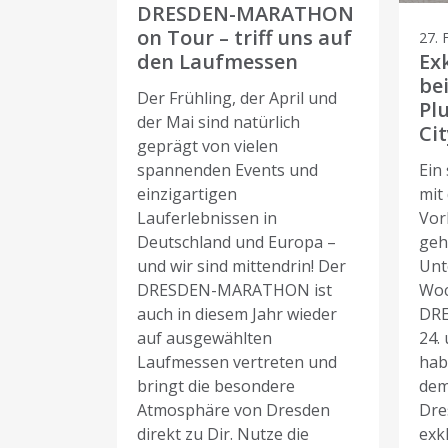
DRESDEN-MARATHON
on Tour – triff uns auf
27. 
den Laufmessen
Ex
be
Der Frühling, der April und
Pl
der Mai sind natürlich
Cit
geprägt von vielen
spannenden Events und
Ein
einzigartigen
mit 
Lauferlebnissen in
Vor
Deutschland und Europa –
geh
und wir sind mittendrin! Der
Unt
DRESDEN-MARATHON ist
Woc
auch in diesem Jahr wieder
DR
auf ausgewählten
24.
Laufmessen vertreten und
hab
bringt die besondere
dem
Atmosphäre von Dresden
Dre
direkt zu Dir. Nutze die
exkl