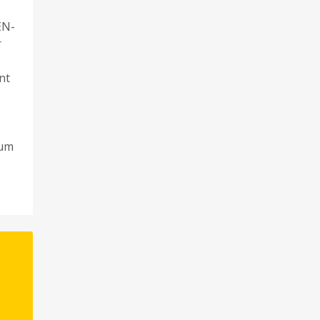
EN-
r
nt
 um