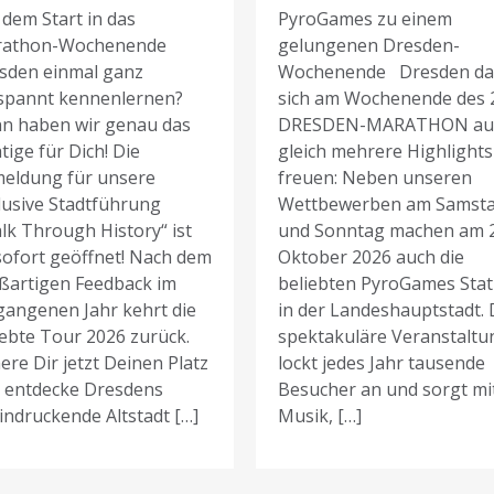
 dem Start in das
PyroGames zu einem
athon-Wochenende
gelungenen Dresden-
sden einmal ganz
Wochenende Dresden da
spannt kennenlernen?
sich am Wochenende des 
n haben wir genau das
DRESDEN-MARATHON au
tige für Dich! Die
gleich mehrere Highlights
eldung für unsere
freuen: Neben unseren
lusive Stadtführung
Wettbewerben am Samst
lk Through History“ ist
und Sonntag machen am 2
sofort geöffnet! Nach dem
Oktober 2026 auch die
ßartigen Feedback im
beliebten PyroGames Stat
gangenen Jahr kehrt die
in der Landeshauptstadt. 
iebte Tour 2026 zurück.
spektakuläre Veranstaltu
ere Dir jetzt Deinen Platz
lockt jedes Jahr tausende
 entdecke Dresdens
Besucher an und sorgt mi
indruckende Altstadt […]
Musik, […]