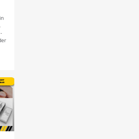
in
.
-
der